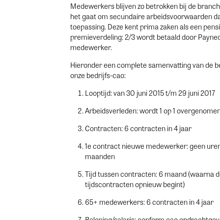
Medewerkers blijven zo betrokken bij de branche
het gaat om secundaire arbeidsvoorwaarden da
toepassing. Deze kent prima zaken als een pen
premieverdeling: 2/3 wordt betaald door Payned
medewerker.
Hieronder een complete samenvatting van de be
onze bedrijfs-cao:
Looptijd: van 30 juni 2015 t/m 29 juni 2017
Arbeidsverleden: wordt 1 op 1 overgenome
Contracten: 6 contracten in 4 jaar
1e contract nieuwe medewerker: geen uren
maanden
Tijd tussen contracten: 6 maand (waarna 
tijdscontracten opnieuw begint)
65+ medewerkers: 6 contracten in 4 jaar
Beloning/salaris: conform cao opdrachtgev