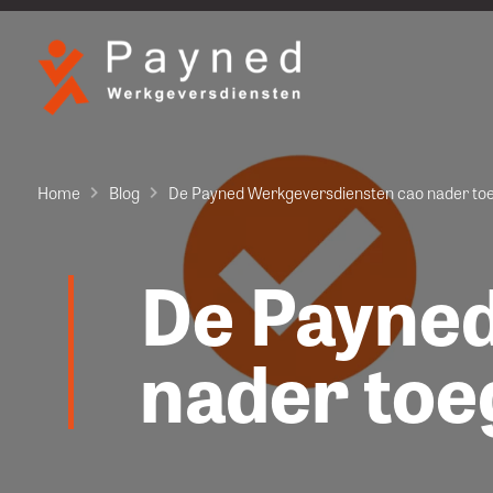
Home
Blog
De Payned Werkgeversdiensten cao nader toe
De Payne
nader toe