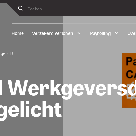
Home
Verzekerd Verlonen
Payrolling
Ove
gelicht
d Werkgeversd
gelicht