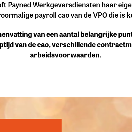
eft Payned Werkgeversdiensten haar eigen
oormalige payroll cao van de VPO die is k
amenvatting van een aantal belangrijke pun
tijd van de cao, verschillende contract
arbeidsvoorwaarden.