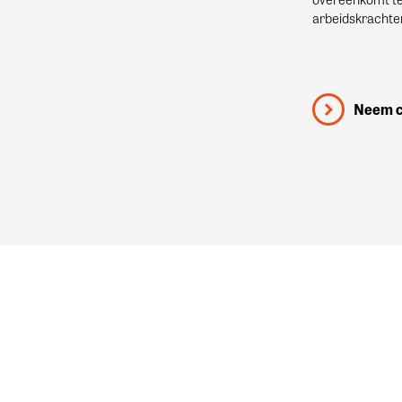
arbeidskrachte
Neem c