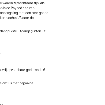
 waarin zij werkzaam zijn. Als
n is de Payned cao van
sioenregeling met een zeer goede
 en slechts 1/3 door de
langrijkste uitgangspunten uit
n
, vrij oproepbaar gedurende 6
de cyclus met bepaalde
er