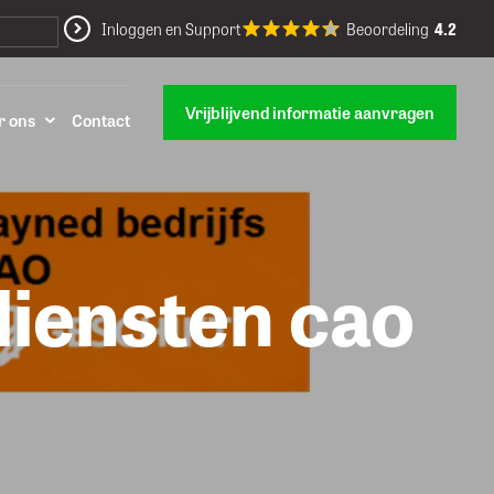
Inloggen en Support
Beoordeling
4.2
Vrijblijvend informatie aanvragen
r ons
Contact
iensten cao