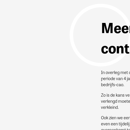
Meer
cont
In overleg met
periode van 4 j
bedrijfs-cao.
Zo is de kans v
verlengd moeten
verkleind.
Ook zien we een
even een tijdel
overeenkomt te