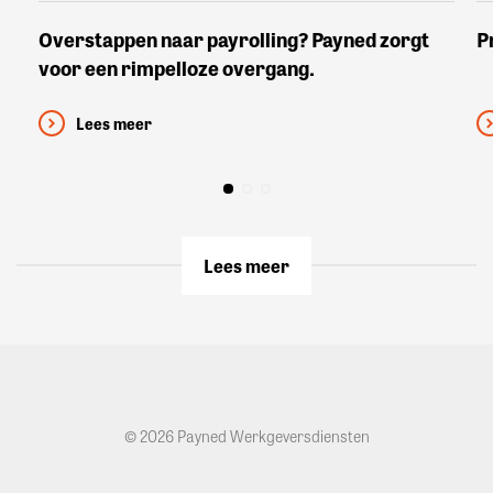
Overstappen naar payrolling? Payned zorgt
P
voor een rimpelloze overgang.
Lees meer
Lees meer
© 2026 Payned Werkgeversdiensten