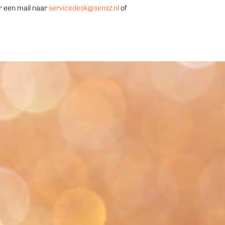
ur een mail naar
servicedesk@sensz.nl
of