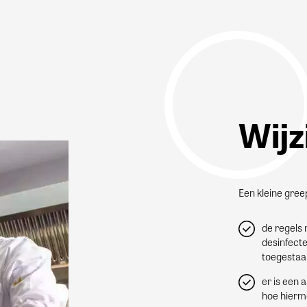
Wijz
Een kleine greep
de regels 
desinfecte
toegestaan
er is een 
hoe hierme