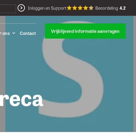
Inloggen en Support
Beoordeling
4.2
Vrijblijvend informatie aanvragen
r ons
Contact
oreca