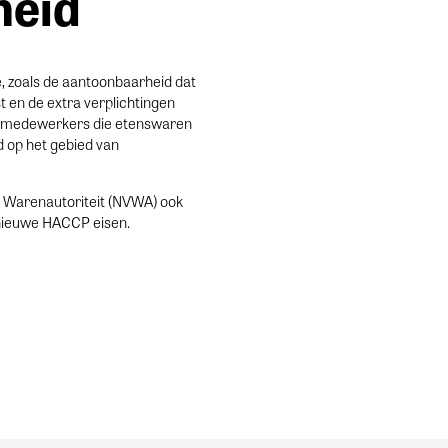
heid
e, zoals de aantoonbaarheid dat
en de extra verplichtingen
at medewerkers die etenswaren
d op het gebied van
en Warenautoriteit (NVWA) ook
 nieuwe HACCP eisen.