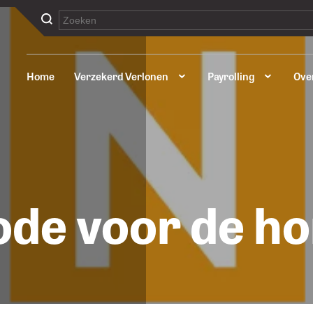
Home
Verzekerd Verlonen
Payrolling
Ove
de voor de h