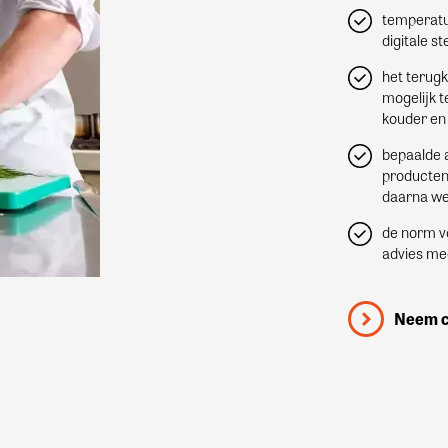
temperatu
digitale 
het terugk
mogelijk t
kouder en 
bepaalde a
producten
daarna we
de norm vo
advies me
Neem c