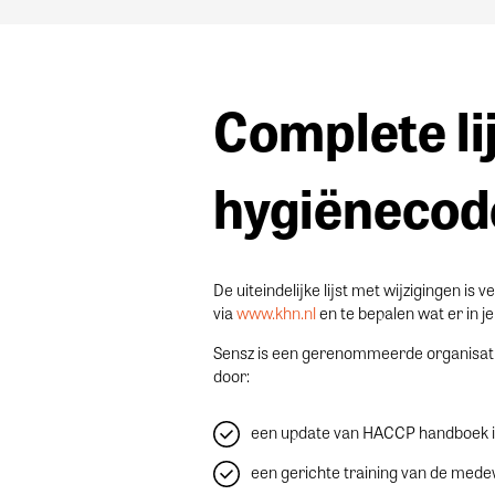
Complete li
hygiënecod
De uiteindelijke lijst met wijzigingen is
via
www.khn.nl
en te bepalen wat er in j
Sensz is een gerenommeerde organisatie 
door:
een update van HACCP handboek inc
een gerichte training van de medew