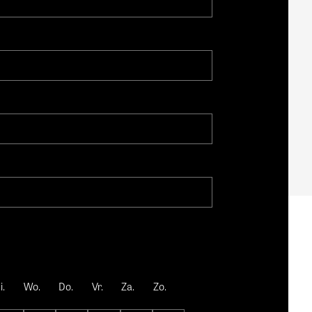
i.
Wo.
Do.
Vr.
Za.
Zo.