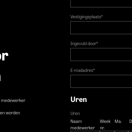
Vestigingsplaats
*
Ingevuld door
*
or
n
E-mailadres
*
Uren
uw medewerker
uren worden
Uren
Naam
Week
Ma.
D
medewerker
nr.