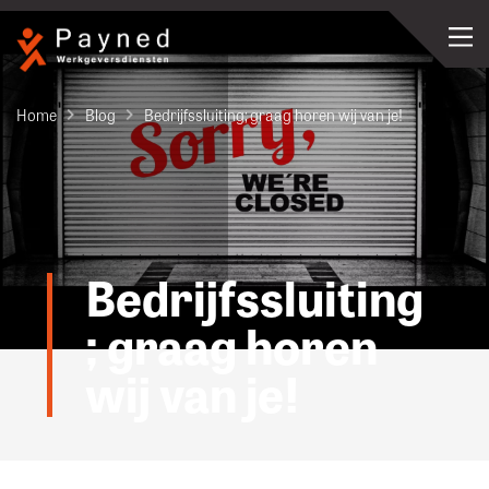
Home
Blog
Bedrijfssluiting; graag horen wij van je!
Bedrijfssluiting
; graag horen
wij van je!